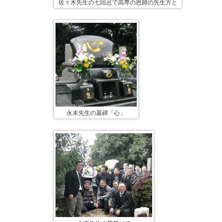
佐々木先生の七回忌で高専の恩師の先生方と
永末先生の墓碑「心」