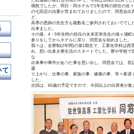
ため連絡が取れる35名の中で、今回は18名の出席でし
偶然でしたが、同日・同ホテルで1年生時の担任の佐々木
の七回忌の法要が営まれておりましたので、同窓会出
ど、
高専の恩師の先生方も複数名ご参列されておいででし
集
出来ました。
その後、4・5年生時の担任の永末宏幸先生の俵ヶ浦町
参りをしてからホテルに戻り、同窓会を始めました。
我々は、全寮制(2年間)の第1期生で、工業化学科は西雲
れ、想い出多き寮生活のスタートでした。寮や学校で
な
出来事や事件があつた事を思い出し、同窓会では、音
盛
いて
り上がり、仕事の事、家族の事、健康の事、等々夜遅
した。
次回は、65歳の予定ですので、今回以上の出席者が集ま