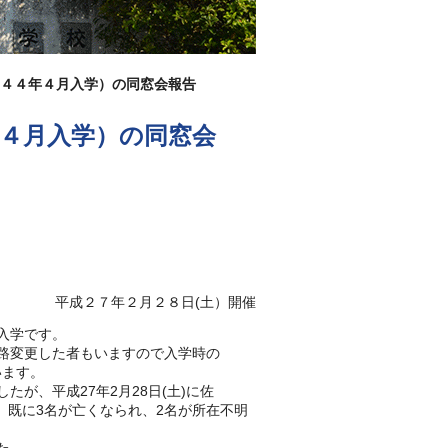
和４４年４月入学）の同窓会報告
年４月入学）の同窓会
平成２７年２月２８日(土）開催
の入学です。
に進路変更した者もいますので入学時の
います。
たが、平成27年2月28日(土)に佐
、既に3名が亡くなられ、2名が所在不明