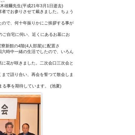
た。
雄爾先生(平成21年3月1日逝去)
席者でお参りさせて戴きました。ちょう
たので、何十年振りかにご挨拶する事が
のご自宅に伺い、近くにあるお墓にお
寮新館の4階(4人部屋)に配置さ
四六時中一緒の生活でしたので、いろん
話に花が咲きました。二次会口三次会と
くまで語り合い、再会を誓つて散会しま
る事を期待しています。 (池夏)