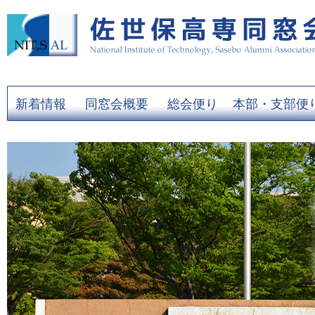
新着情報
同窓会概要
総会便り
本部・支部便