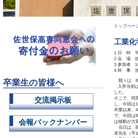
トップペー
工業化
1.日 時 
2.会 場
3.参加者 1
4.幹 事 
卒業生の皆様へ
我々は、8期
入学当初は
した。
そこで、同
交流掲示板
し、今回は
卒業以来、
で、今回は
会報バックナンバー
は移動が大変
当日は、開
末先生（平