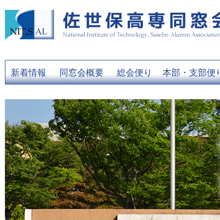
新着情報
同窓会概要
総会便り
本部・支部便