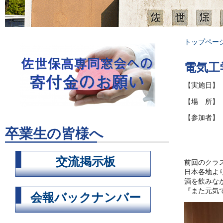
トップペー
電気工
【実施日】 
【場 所】
【参加者】 
青山良司
卒業生の皆様へ
鶴崎一也
溝江智彦
交流掲示板
前回のクラス
日本各地より
酒を飲みな
『また元気
会報バックナンバー