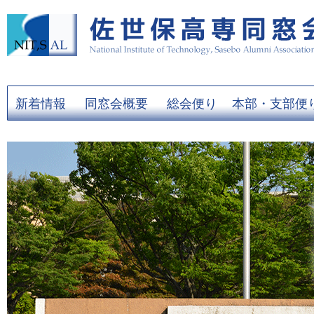
新着情報
同窓会概要
総会便り
本部・支部便