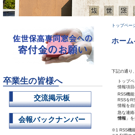
トップペー
ホーム
下記の通り
卒業生の皆様へ
トップペ
情報項目
RSS機
交流掲示板
RSSを
情報を自
急な連絡
会報バックナンバー
情報
」を
※1 RSS