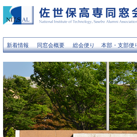
新着情報
同窓会概要
総会便り
本部・支部便