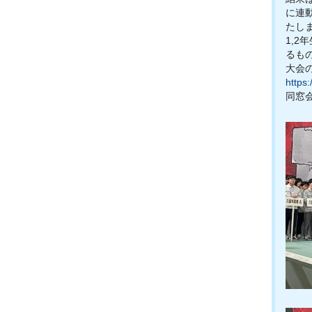
に連
たし
1,
るも
大会
https:
同窓