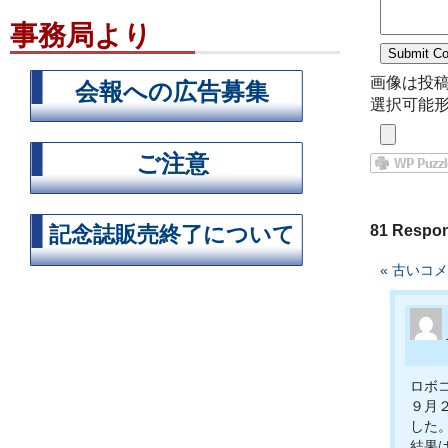
事務局より
画像は投
会報への広告募集
選択可能形式
ご注意
記念誌販売終了について
81 Resp
« 古いコ
ロボ
９月
した
結果