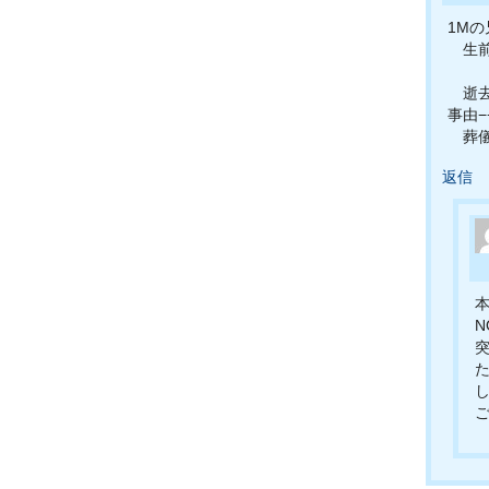
1M
生前
逝去日—
事由
葬儀−
返信
N
た