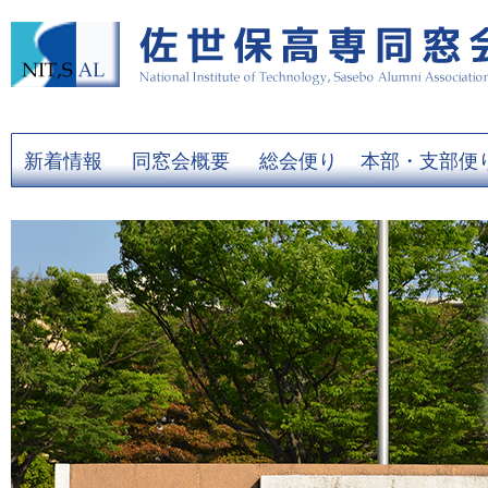
新着情報
同窓会概要
総会便り
本部・支部便