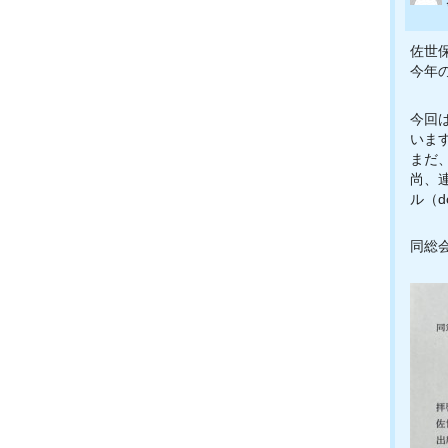
佐世
今年
今回
いま
まだ
尚、
ル（d
同総会